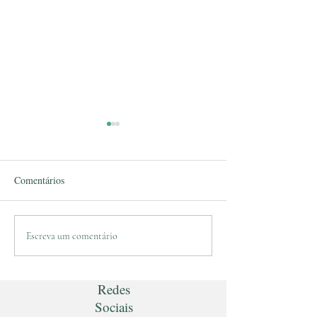
Comentários
Reportagem sobre repelentes
Entrevista Rede G
Escreva um comentário
contra carrapatos
Interior de São Pa
Redes
Sociais