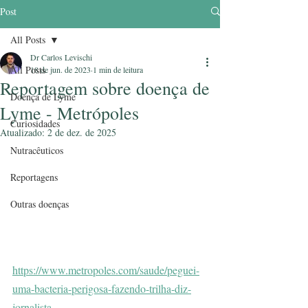
Post
All Posts
Dr Carlos Levischi
All Posts
18 de jun. de 2023
1 min de leitura
Reportagem sobre doença de
Doença de Lyme
Lyme - Metrópoles
Curiosidades
Atualizado:
2 de dez. de 2025
Nutracêuticos
Reportagens
Outras doenças
https://www.metropoles.com/saude/peguei-
uma-bacteria-perigosa-fazendo-trilha-diz-
jornalista