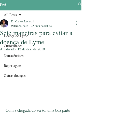
Post
All Posts
Dr Carlos Levischi
All Posts
9 de dez. de 2019
5 min de leitura
Sete maneiras para evitar a
Doença de Lyme
doença de Lyme
Curiosidades
Atualizado:
12 de dez. de 2019
Nutracêuticos
Reportagens
Outras doenças
 Com a chegada do verão, uma boa parte 