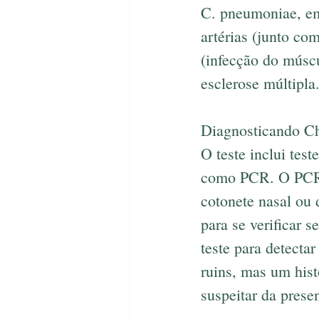
C. pneumoniae, em 
artérias (junto co
(infecção do múscu
esclerose múltipla
Diagnosticando C
O teste inclui tes
como PCR. O PCR p
cotonete nasal ou 
para se verificar 
teste para detecta
ruins, mas um hist
suspeitar da pres