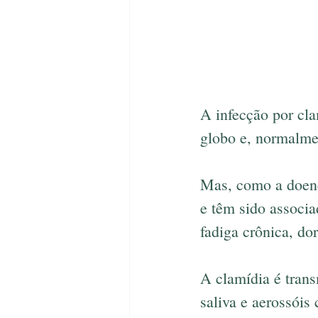
A infecção por cl
globo e, normalmen
Mas, como a doenç
e têm sido associa
fadiga crônica, dor
A clamídia é trans
saliva e aerossói