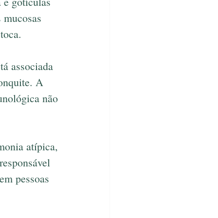
 e gotículas 
s mucosas 
toca.
stá associada 
onquite. A 
unológica não 
onia atípica, 
responsável 
 em pessoas 