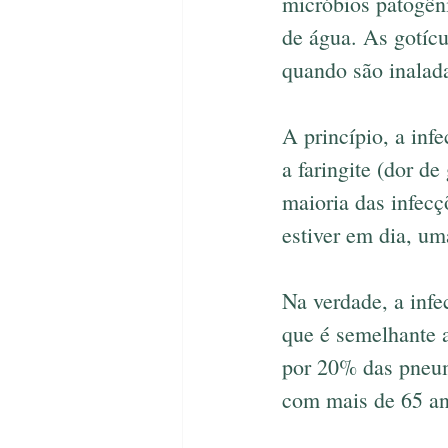
micróbios patogêni
de água. As gotíc
quando são inalad
A princípio, a inf
a faringite (dor d
maioria das infecç
estiver em dia, um
Na verdade, a inf
que é semelhante 
por 20% das pneum
com mais de 65 an