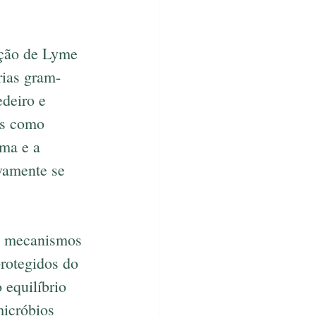
cção de Lyme 
ias gram-
deiro e 
as como 
ma e a 
ivamente se 
êm mecanismos 
rotegidos do 
equilíbrio 
micróbios 