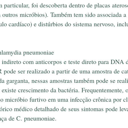
particular, foi descoberta dentro de placas aterosc
m outros micróbios). Também tem sido associada a 
lo cardíaco) e distúrbios do sistema nervoso, incl
.
hlamydia pneumoniae
te indireto com anticorpos e teste direto para DNA 
ode ser realizado a partir de uma amostra de ca
da garganta, nessas amostras também pode se reali
se existe crescimento da bactéria. Frequentemente,
r o micróbio furtivo em uma infecção crônica por c
órico médico detalhado de seus sintomas pode lev
ença de C. pneumoniae.