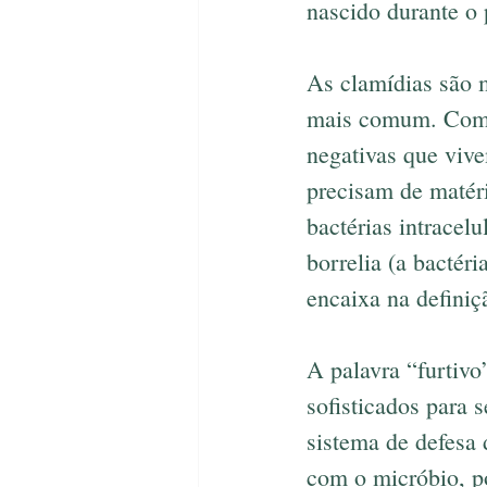
nascido durante o 
As clamídias são 
mais comum. Como 
negativas que viv
precisam de matér
bactérias intracel
borrelia (a bactér
encaixa na definiç
A palavra “furtivo
sofisticados para 
sistema de defesa 
com o micróbio, po