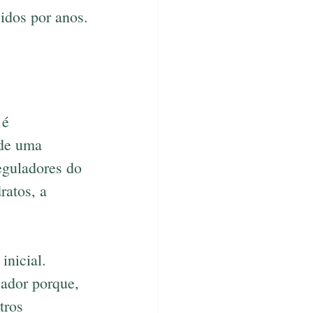
idos por anos.
 é 
 de uma 
eguladores do 
ratos, a 
nicial. 
iador porque, 
tros 