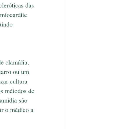
leróticas das 
miocardite 
uindo 
de clamídia, 
tarro ou um 
zar cultura 
 os métodos de 
lamídia são 
ar o médico a 