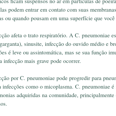
cos ficam suspensos no ar em partículas de poeira
ulas podem entrar em contato com suas membrana
as ou quando pousam em uma superfície que você 
ecção afeta o trato respiratório. A C. pneumoniae e
e garganta), sinusite, infecção do ouvido médio e br
ões é leve ou assintomática, mas se sua função im
a infecção mais grave pode ocorrer.
ecção por C. pneumoniae pode progredir para pneum
a infecções como o micoplasma. C. pneumoniae é 
onias adquiridas na comunidade, principalmente
os.