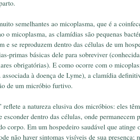
parto.
muito semelhantes ao micoplasma, que é a coinfe
o micoplasma, as clamídias são pequenas bactér
em e se reproduzem dentro das células de um hospe
ias-primas básicas dele para sobreviver (conhecid
ulares obrigatórias). E como ocorre com o micoplas
ia associada à doença de Lyme), a clamídia definit
ão de um micróbio furtivo.
” reflete a natureza elusiva dos micróbios: eles t
se esconder dentro das células, onde permanecem p
do corpo. Em um hospedeiro saudável que atinge o 
de não haver sintomas visíveis de sua presença; 