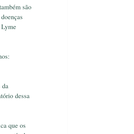
, também são 
 doenças 
e Lyme 
nos:
 da 
tório dessa 
ica que os 