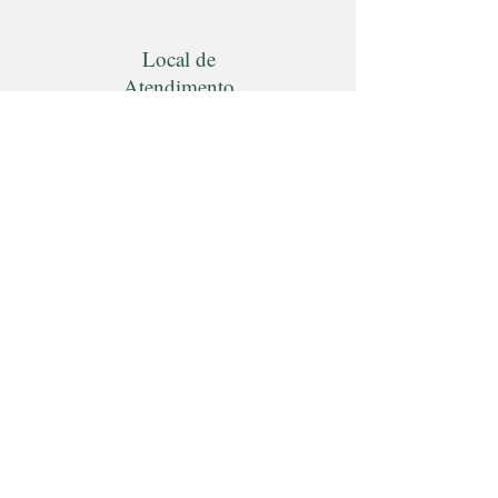
Local de
Atendimento
Einstein Hospital Israelita
Av. Albert Einstein, 627 Cons 416 -
Bloco A1
São Paulo - SP
Tel:
11 2151-3018