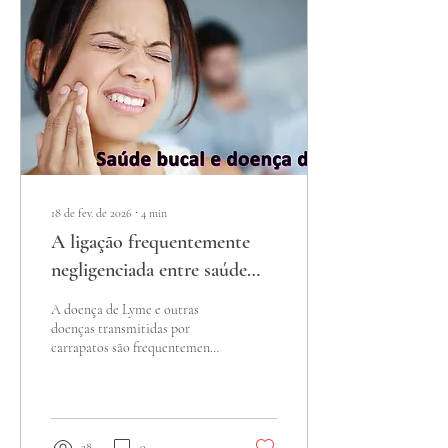
18 de fev. de 2026
∙
4
min
A ligação frequentemente
negligenciada entre saúde
bucal e doença de Lyme
A doença de Lyme e outras
doenças transmitidas por
carrapatos são frequentemente
discutidas em termos de
articulações, nervos e
disfunção imunológica. Uma
área crítica é frequentemente
negligenciada: a boca. A
28
0