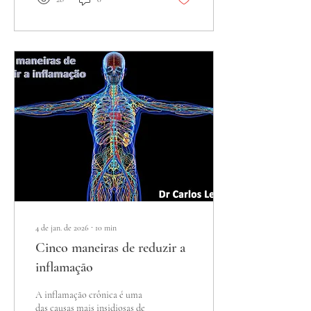
mensagem central é clara: a
saúde bucal vai além dos
dentes e gengivas. De uma
perspectiva sistêmica, a boca
desempenha um papel ativo na
regulação imunológica,
inflamação e sinalização
sistêmica. Em alguns pacientes
com doenças transmitidas por
carrapatos, a inflamação bucal
não...
4 de jan. de 2026
∙
10
min
Cinco maneiras de reduzir a
inflamação
A inflamação crônica é uma
das causas mais insidiosas de