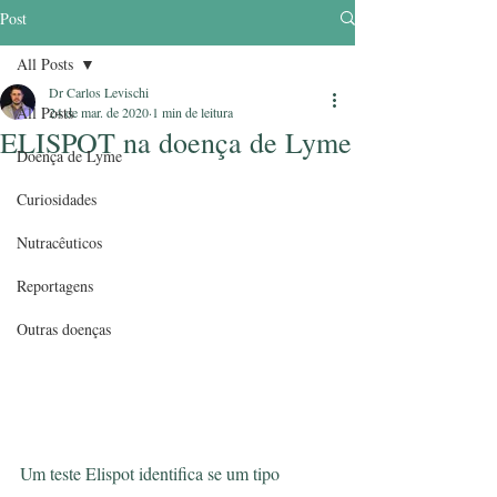
Post
All Posts
Dr Carlos Levischi
All Posts
24 de mar. de 2020
1 min de leitura
ELISPOT na doença de Lyme
Doença de Lyme
Curiosidades
Nutracêuticos
Reportagens
Outras doenças
Um teste Elispot identifica se um tipo 