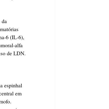
 da 
amatórias 
na-6 (IL-6), 
umoral-alfa 
 uso de LDN.
a espinhal 
central em 
mofo. 