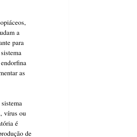
opiáceos, 
judam a 
ante para 
 sistema 
 endorfina 
mentar as 
 sistema 
 vírus ou 
tória é 
produção de 