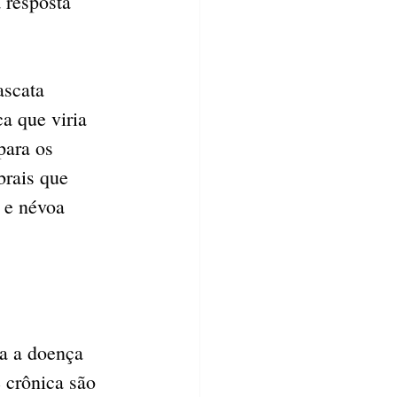
 resposta 
ascata 
a que viria 
para os 
rais que 
 e névoa 
za a doença 
 crônica são 