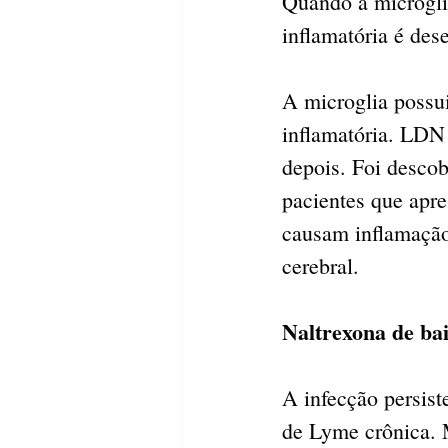
Quando a microgli
inflamatória é des
A microglia possui
inflamatória. LDN 
depois. Foi descob
pacientes que apr
causam inflamação
cerebral.
Naltrexona de b
A infecção persist
de Lyme crônica. 