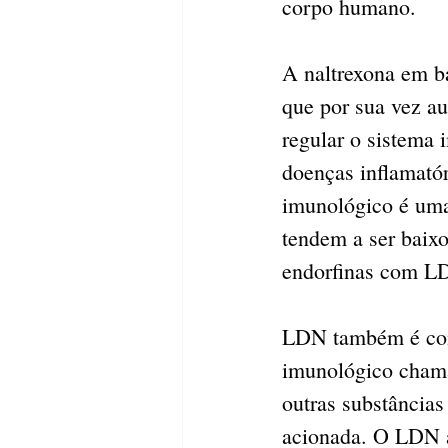
corpo humano.
A naltrexona em b
que por sua vez a
regular o sistema
doenças inflamatór
imunológico é uma 
tendem a ser baix
endorfinas com LD
LDN também é conh
imunológico chamad
outras substâncias
acionada. O LDN a