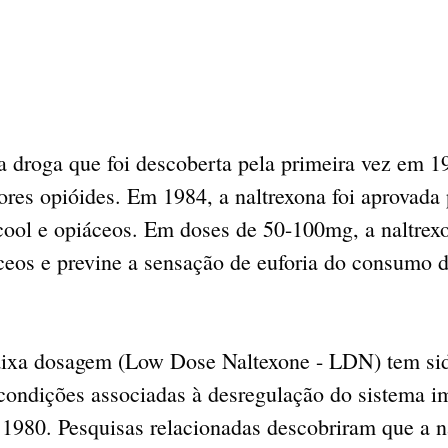
 droga que foi descoberta pela primeira vez em 1
ores opióides. Em 1984, a naltrexona foi aprovada
cool e opiáceos. Em doses de 50-100mg, a naltrex
ceos e previne a sensação de euforia do consumo d
aixa dosagem (Low Dose Naltexone - LDN) tem sid
condições associadas à desregulação do sistema i
 1980. Pesquisas relacionadas descobriram que a n