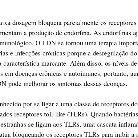
aixa dosagem bloqueia parcialmente os receptores 
umentam a produção de endorfina. As endorfinas a
 imunológico. O LDN se tornou uma terapia import
ias e infecções crônicas porque a desregulação do
característica marcante. Além disso, os níveis de
os em doenças crônicas e autoimunes, portanto, au
N pode melhorar os sintomas dessas deonças.
ecido por se ligar a uma classe de receptores do
os receptores toll-like (TLRs). Quando bactérias,
 estranhas se ligam aos TLRs, uma cascata inflama
tua bloqueando os receptores TLRs para inibir a 