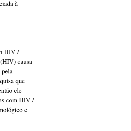
ciada à 
m HIV / 
 (HIV) causa 
 pela 
squisa que 
ntão ele 
as com HIV / 
nológico e 