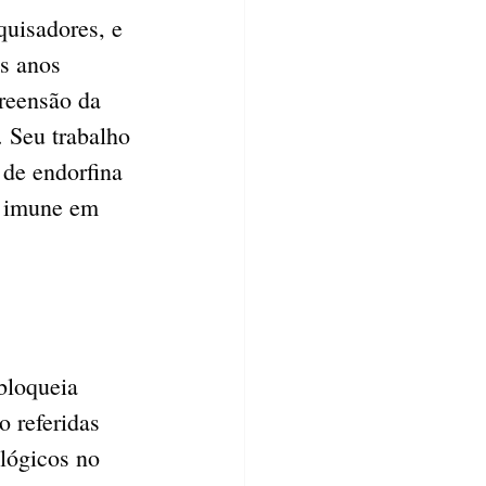
uisadores, e 
s anos 
reensão da 
 Seu trabalho 
 de endorfina 
a imune em 
bloqueia 
 referidas 
lógicos no 