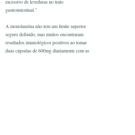
excessivo de leveduras no trato 
gastrointestinal."
A monolaurina não tem um limite superior 
seguro definido, mas muitos encontraram 
resultados imunológicos positivos ao tomar 
duas cápsulas de 600mg diariamente com as 
refeições. Qualquer tratamento deve ser 
administrado sob a orientação e supervisão 
de um profissional de saúde.
Como obter o melhor suplemento de 
monolaurina:
Fonte de monolaurina (Coco vs. Palma): 
Procure um rótulo que confirme a fonte de 
coco - que pode ser de maior qualidade e 
potência do que o óleo de palma.