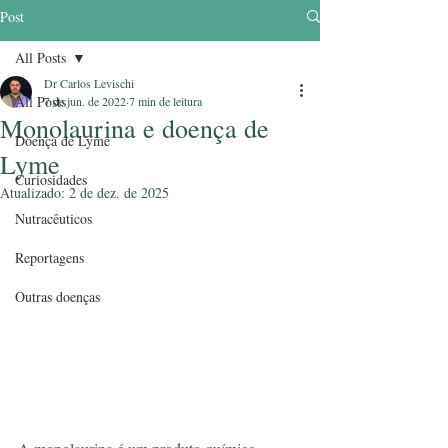
Post
All Posts
Dr Carlos Levischi
All Posts
7 de jun. de 2022
7 min de leitura
Monolaurina e doença de
Doença de Lyme
Lyme
Curiosidades
Atualizado:
2 de dez. de 2025
Nutracêuticos
Reportagens
Outras doenças